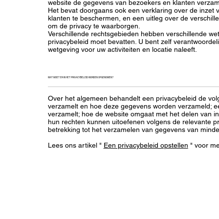
website de gegevens van bezoekers en klanten verzamel
Het bevat doorgaans ook een verklaring over de inzet 
klanten te beschermen, en een uitleg over de verschi
om de privacy te waarborgen.
Verschillende rechtsgebieden hebben verschillende wett
privacybeleid moet bevatten. U bent zelf verantwoordel
wetgeving voor uw activiteiten en locatie naleeft.
WAT MOET ER IN HET PRIVACYBELEID WORDEN OPGENOMEN?
Over het algemeen behandelt een privacybeleid de vol
verzamelt en hoe deze gegevens worden verzameld; ee
verzamelt; hoe de website omgaat met het delen van i
hun rechten kunnen uitoefenen volgens de relevante pr
betrekking tot het verzamelen van gegevens van minder
Lees ons artikel "
Een privacybeleid opstellen
" voor me