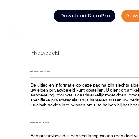
Download ScanPro
Down
Privacybeleid
EEN JURIDISCHE DISCLAIMER
De uitleg en informatie op deze pagina zijn slechts al
uw eigen privacybeleid kunt opstellen. U dient dit artike
aanbeveling voor wat u daadwerkelijk moet doen, omda
specifieke privacyregels u wilt hanteren tussen uw bedr
juridisch advies in te winnen om u te helpen bij het beg
PRIVACYBELEID - DE BASIS
Een privacybeleid is een verklaring waarin (een deel