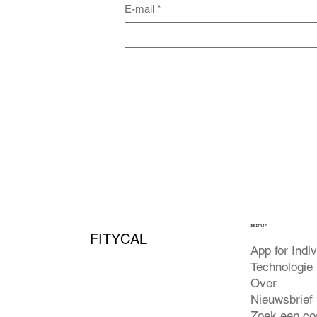
E-mail
*
BEDRIJF
FITYCAL
App for Indi
Technologie
Over
Nieuwsbrief
Zoek een co