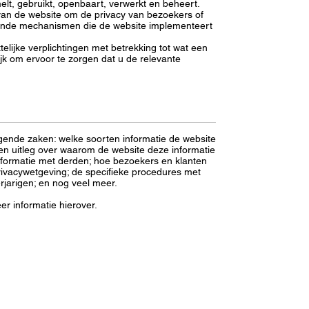
t, gebruikt, openbaart, verwerkt en beheert.
van de website om de privacy van bezoekers of
llende mechanismen die de website implementeert
elijke verplichtingen met betrekking tot wat een
ijk om ervoor te zorgen dat u de relevante
gende zaken: welke soorten informatie de website
n uitleg over waarom de website deze informatie
nformatie met derden; hoe bezoekers en klanten
ivacywetgeving; de specifieke procedures met
jarigen; en nog veel meer.
er informatie hierover.