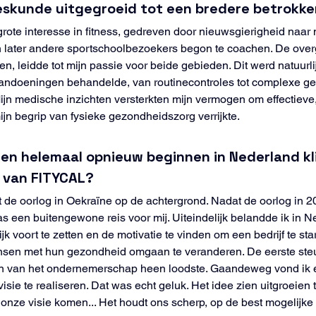
eeskunde uitgegroeid tot een bredere betrokken
n grote interesse in fitness, gedreven door nieuwsgierigheid naar
 later andere sportschoolbezoekers begon te coachen. De overga
, leidde tot mijn passie voor beide gebieden. Dit werd natuurlij
aandoeningen behandelde, van routinecontroles tot complexe ge
Mijn medische inzichten versterkten mijn vermogen om effectiev
mijn begrip van fysieke gezondheidszorg verrijkte.
 en helemaal opnieuw beginnen in Nederland kl
g van FITYCAL?
t de oorlog in Oekraïne op de achtergrond. Nadat de oorlog in 2022
s een buitengewone reis voor mij. Uiteindelijk belandde ik in 
voort te zetten en de motivatie te vinden om een bedrijf te star
sen met hun gezondheid omgaan te veranderen. De eerste ste
en van het ondernemerschap heen loodste. Gaandeweg vond ik 
isie te realiseren. Dat was echt geluk. Het idee zien uitgroeien 
j onze visie komen... Het houdt ons scherp, op de best mogelijke