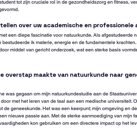
udent tot zijn cruciale rol in de gezondheidszorg en fitness, vert
 gevormd.
ertellen over uw academische en professionele
met een diepe fascinatie voor natuurkunde. Als afgestudeerde n
bestudeerde ik materie, energie en de fundamentele krachten. 
r middel van gericht onderzoek, wat een sterke basis vormde di
 de overstap maakte van natuurkunde naar gen
aïne was gegaan om mijn natuurkundestudie aan de Staatsunivers
jaar door met het leren van de taal aan een medische universitei
t de geneeskunde. Het was een keerpunt; mijn omgeving en de 
en nieuwe passie aan. Met de sterke aanmoediging van mijn fami
 vaardigheden kon gebruiken om een directere impact op het l