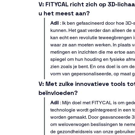
V: FITYCAL richt zich op 3D-lich
u het meest aan?
Adil
 : Ik ben gefascineerd door hoe 3D-
kunnen. Het gaat verder dan alleen de s
kan echt een revolutie teweegbrengen 
waar ze aan moeten werken. In plaats va
metingen en inzichten die me ertoe aan
spiegel om hun houding en fysieke afmet
zien zoals je bent. En ons doel is om de
vorm van gepersonaliseerde, op maat g
V: Met zulke innovatieve tools t
beïnvloeden?
Adil
 : Mijn doel met FITYCAL is om gede
technologie wordt geïntegreerd in een t
worden gemaakt. Door geavanceerde 3D-
om weloverwogen beslissingen te nemen 
de gezondheidsreis van onze gebruiker