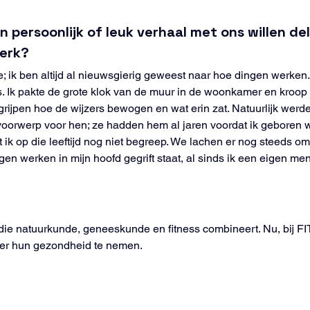
en persoonlijk of leuk verhaal met ons willen d
werk?
tje; ik ben altijd al nieuwsgierig geweest naar hoe dingen werken
thuis. Ik pakte de grote klok van de muur in de woonkamer en kroo
grijpen hoe de wijzers bewogen en wat erin zat. Natuurlijk werd
voorwerp voor hen; ze hadden hem al jaren voordat ik geboren 
ik op die leeftijd nog niet begreep. We lachen er nog steeds om.
en werken in mijn hoofd gegrift staat, al sinds ik een eigen me
 die natuurkunde, geneeskunde en fitness combineert. Nu, bij FI
ver hun gezondheid te nemen.