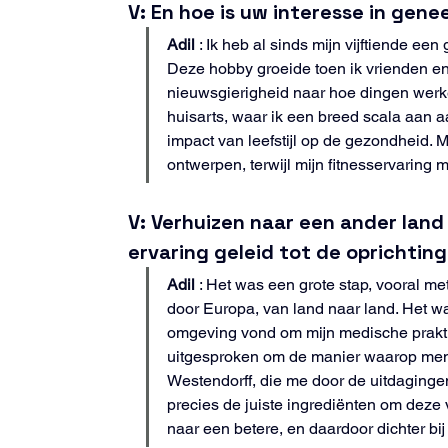
V: En hoe is uw interesse in gen
Adil
 : Ik heb al sinds mijn vijftiende ee
Deze hobby groeide toen ik vrienden en
nieuwsgierigheid naar hoe dingen werken
huisarts, waar ik een breed scala aan 
impact van leefstijl op de gezondheid. 
ontwerpen, terwijl mijn fitnesservaring 
V: Verhuizen naar een ander land
ervaring geleid tot de oprichtin
Adil
 : Het was een grote stap, vooral me
door Europa, van land naar land. Het wa
omgeving vond om mijn medische praktijk 
uitgesproken om de manier waarop men
Westendorff, die me door de uitdaging
precies de juiste ingrediënten om deze v
naar een betere, en daardoor dichter bi