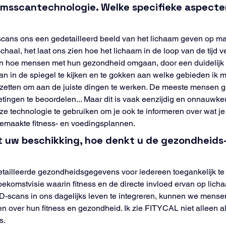
aamsscantechnologie. Welke specifieke aspect
scans ons een gedetailleerd beeld van het lichaam geven op man
chaal, het laat ons zien hoe het lichaam in de loop van de tijd 
in hoe mensen met hun gezondheid omgaan, door een duidelijk 
n in de spiegel te kijken en te gokken aan welke gebieden ik moe
zetten om aan de juiste dingen te werken. De meeste mensen ge
ingen te beoordelen... Maar dit is vaak eenzijdig en onnauwkeur
ze technologie te gebruiken om je ook te informeren over wat je
emaakte fitness- en voedingsplannen.
ot uw beschikking, hoe denkt u de gezondheids-
tailleerde gezondheidsgegevens voor iedereen toegankelijk te m
oekomstvisie waarin fitness en de directe invloed ervan op lic
scans in ons dagelijks leven te integreren, kunnen we mensen
over hun fitness en gezondheid. Ik zie FITYCAL niet alleen als
s.