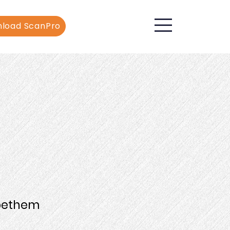
load ScanPro
oethem