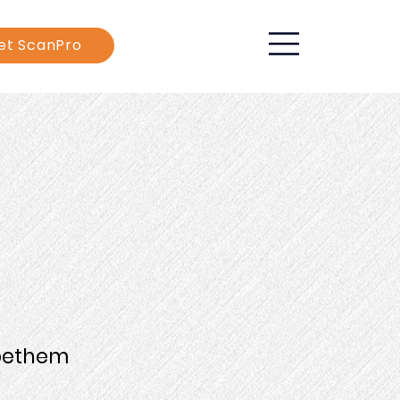
et ScanPro
oethem